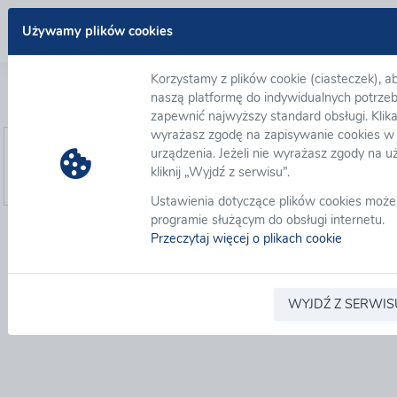
Zaloguj się
Używamy plików cookies
Korzystamy z plików cookie (ciasteczek), 
Logowanie
naszą platformę do indywidualnych potrzeb
zapewnić najwyższy standard obsługi. Klika
wyrażasz zgodę na zapisywanie cookies w
E-mail:
*
urządzenia. Jeżeli nie wyrażasz zgody na u
Hasło:
*
kliknij „Wyjdź z serwisu”.
Zapamiętaj mój e-mail do przyszłych logowań
Ustawienia dotyczące plików cookies moż
programie służącym do obsługi internetu.
Nie pamiętasz hasła?
Zarejestruj się
Zaloguj się z Google
Zaloguj się 
Przeczytaj więcej o plikach cookie
WYJDŹ Z SERWIS