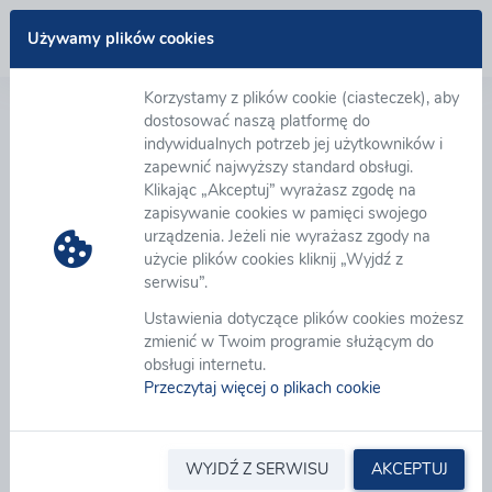
Zaloguj się
Używamy plików cookies
Korzystamy z plików cookie (ciasteczek), aby
Deklaracja dostępności
dostosować naszą platformę do
indywidualnych potrzeb jej użytkowników i
zapewnić najwyższy standard obsługi.
GK eB2B zobowiązuje się zapewnić dostępność
Klikając „Akceptuj” wyrażasz zgodę na
witryny internetowej
https://platforma.eb2b.com.pl
i
zapisywanie cookies w pamięci swojego
wszystkich innych subdomen budowanych na
urządzenia. Jeżeli nie wyrażasz zgody na
indywidualne potrzeby Klientów GK eB2B zgodnie z
użycie plików cookies kliknij „Wyjdź z
ustawą z dnia 4 kwietnia 2019 r. o dostępności
serwisu”.
cyfrowej stron internetowych i aplikacji mobilnych
Ustawienia dotyczące plików cookies możesz
podmiotów publicznych. Oświadczenie w sprawie
zmienić w Twoim programie służącym do
dostępności ma zastosowanie do witryny
obsługi internetu.
https://platforma.eb2b.com.pl
Przeczytaj więcej o plikach cookie
Data publikacji strony internetowej: 13.05.2013 r.
Data ostatniej istotnej aktualizacji: 28.11.2022 r.
Witryna internetowa jest zgodna z ustawą z dnia 4
WYJDŹ Z SERWISU
AKCEPTUJ
kwietnia 2019 r. o dostępności cyfrowej stron